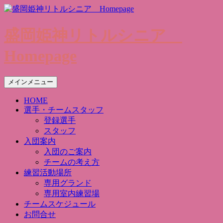
盛岡姫神リトルシニア
Homepage
検
コ
メインメニュー
索
ン
HOME
テ
選手・チームスタッフ
ン
登録選手
ツ
スタッフ
へ
入団案内
ス
入団のご案内
キ
チームの考え方
ッ
練習活動場所
プ
専用グランド
専用室内練習場
チームスケジュール
お問合せ