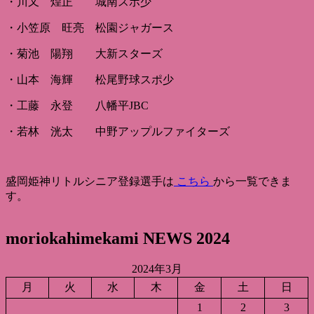
・川又 煌正 城南スポ少
・小笠原 旺亮 松園ジャガース
・菊池 陽翔 大新スターズ
・山本 海輝 松尾野球スポ少
・工藤 永登 八幡平JBC
・若林 洸太 中野アップルファイターズ
盛岡姫神リトルシニア登録選手は
こちら
から一覧できま
す。
moriokahimekami NEWS 2024
2024年3月
月
火
水
木
金
土
日
1
2
3