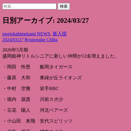
検
索:
日別アーカイブ: 2024/03/27
moriokahimekami NEWS
,
新入団
2024/03/27
Ryunosuke Chiba
2026年5月期
盛岡姫神リトルシニアに新しい仲間が12名増えました。
・岡田 怜恩 飯岡タイガース
・藤原 大和 東緑が丘ライオンズ
・中村 空雅 岩手BBC
・堀内 源貴 川前スポ少
・立花 陽人 河北ベアーズ
・小山田 来飛 安代スピリッツ