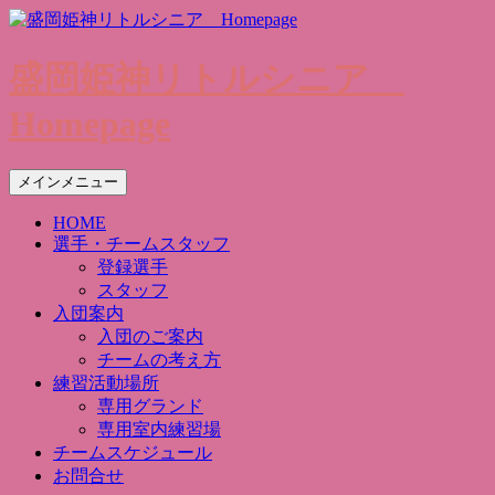
盛岡姫神リトルシニア
Homepage
検
コ
メインメニュー
索
ン
HOME
テ
選手・チームスタッフ
ン
登録選手
ツ
スタッフ
へ
入団案内
ス
入団のご案内
キ
チームの考え方
ッ
練習活動場所
プ
専用グランド
専用室内練習場
チームスケジュール
お問合せ